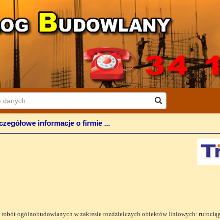
czegółowe informacje o firmie ...
obót ogólnobudowlanych w zakresie rozdzielczych obiektów liniowych: rurociągó