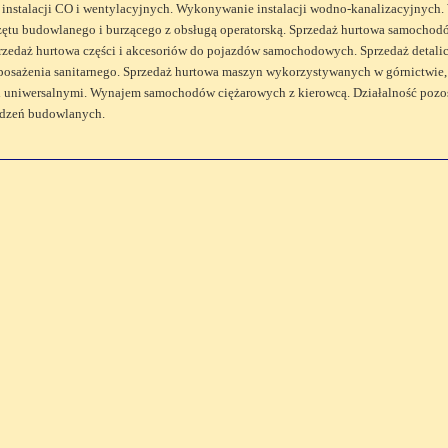
nstalacji CO i wentylacyjnych. Wykonywanie instalacji wodno-kanalizacyjnych.
ętu budowlanego i burzącego z obsługą operatorską. Sprzedaż hurtowa samochod
edaż hurtowa części i akcesoriów do pojazdów samochodowych. Sprzedaż detalicz
sażenia sanitarnego. Sprzedaż hurtowa maszyn wykorzystywanych w górnictwie, 
i uniwersalnymi. Wynajem samochodów ciężarowych z kierowcą. Działalność pozos
ądzeń budowlanych.