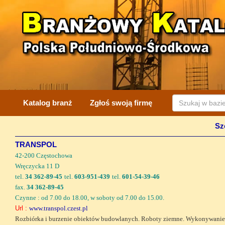
Katalog branż
Zgłoś swoją firmę
Sz
TRANSPOL
42-200 Częstochowa
Wręczycka 11 D
tel.
34 362-89-45
tel.
603-951-439
tel.
601-54-39-46
fax.
34 362-89-45
Czynne : od 7.00 do 18.00, w soboty od 7.00 do 15.00.
Url :
www.transpol.czest.pl
Rozbiórka i burzenie obiektów budowlanych. Roboty ziemne. Wykonywanie r