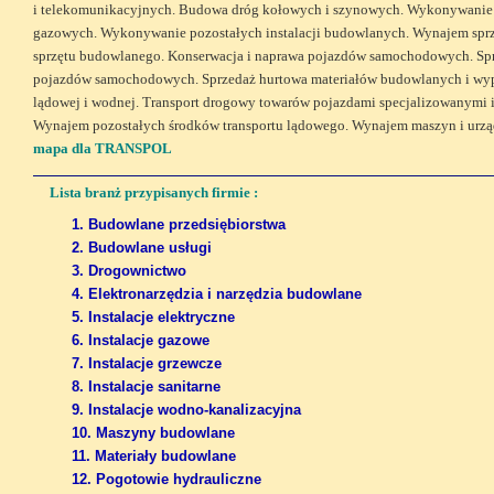
i telekomunikacyjnych. Budowa dróg kołowych i szynowych. Wykonywanie i
gazowych. Wykonywanie pozostałych instalacji budowlanych. Wynajem sprz
sprzętu budowlanego. Konserwacja i naprawa pojazdów samochodowych. Sprz
pojazdów samochodowych. Sprzedaż hurtowa materiałów budowlanych i wypo
lądowej i wodnej. Transport drogowy towarów pojazdami specjalizowanymi 
Wynajem pozostałych środków transportu lądowego. Wynajem maszyn i urz
mapa dla TRANSPOL
Lista branż przypisanych firmie :
1. Budowlane przedsiębiorstwa
2. Budowlane usługi
3. Drogownictwo
4. Elektronarzędzia i narzędzia budowlane
5. Instalacje elektryczne
6. Instalacje gazowe
7. Instalacje grzewcze
8. Instalacje sanitarne
9. Instalacje wodno-kanalizacyjna
10. Maszyny budowlane
11. Materiały budowlane
12. Pogotowie hydrauliczne