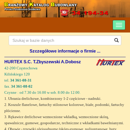
Szczegółowe informacje o firmie ...
HURTEX S.C. T.Zbyszewski A.Dobosz
42-200 Częstochowa
Kilińskiego 120
tel.
34 361-08-31
fax.
34 361-08-02
Czynne : od 7.30 do 16.00 w sob. 8.00 do 12.00.
1. Ubrania drelichowe, kombinezony 1-2 częściowe - nadruki.
2. Koszule flanelowe, fartuchy stilonowe kolorowe, białe, podomki, fartuchy
płócienne.
3. Rękawice drelichowe wzmocnione wkładką, wzmocnione skórą,
spawalnicze, gumowe, gospodarcze, techniczne z wkładkami bawełnianymi.
4. Obuwie - trzewiki olejoodporne (skóro-gumowe, poliuretanowe, buty