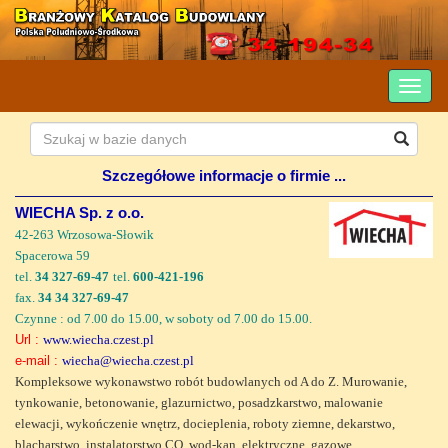
Szczegółowe informacje o firmie ...
WIECHA Sp. z o.o.
42-263 Wrzosowa-Słowik
Spacerowa 59
tel.
34 327-69-47
tel.
600-421-196
fax.
34 34 327-69-47
Czynne : od 7.00 do 15.00, w soboty od 7.00 do 15.00.
Url :
www.wiecha.czest.pl
e-mail :
wiecha@wiecha.czest.pl
Kompleksowe wykonawstwo robót budowlanych od A do Z. Murowanie,
tynkowanie, betonowanie, glazurnictwo, posadzkarstwo, malowanie
elewacji, wykończenie wnętrz, docieplenia, roboty ziemne, dekarstwo,
blacharstwo, instalatorstwo CO, wod-kan, elektryczne, gazowe.