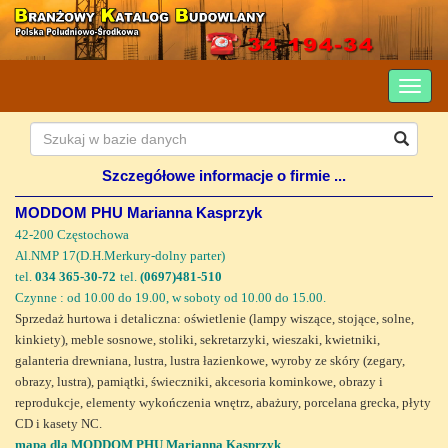
Szczegółowe informacje o firmie ...
MODDOM PHU Marianna Kasprzyk
42-200 Częstochowa
Al.NMP 17(D.H.Merkury-dolny parter)
tel.
034 365-30-72
tel.
(0697)481-510
Czynne : od 10.00 do 19.00, w soboty od 10.00 do 15.00.
Sprzedaż hurtowa i detaliczna: oświetlenie (lampy wiszące, stojące, solne,
kinkiety), meble sosnowe, stoliki, sekretarzyki, wieszaki, kwietniki,
galanteria drewniana, lustra, lustra łazienkowe, wyroby ze skóry (zegary,
obrazy, lustra), pamiątki, świeczniki, akcesoria kominkowe, obrazy i
reprodukcje, elementy wykończenia wnętrz, abażury, porcelana grecka, płyty
CD i kasety NC.
mapa dla MODDOM PHU Marianna Kasprzyk