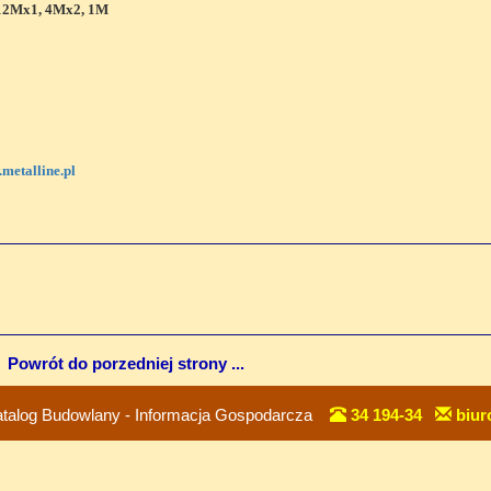
x1, 4Mx2, 1M
metalline.pl
Powrót do porzedniej strony ...
talog Budowlany - Informacja Gospodarcza
34 194-34
biur