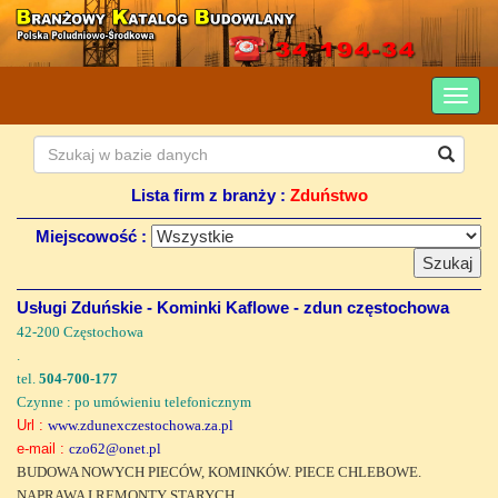
Lista firm z branży :
Zduństwo
Miejscowość :
Usługi Zduńskie - Kominki Kaflowe - zdun częstochowa
42-200 Częstochowa
.
tel.
504-700-177
Czynne : po umówieniu telefonicznym
Url :
www.zdunexczestochowa.za.pl
e-mail :
czo62@onet.pl
BUDOWA NOWYCH PIECÓW, KOMINKÓW. PIECE CHLEBOWE.
NAPRAWA I REMONTY STARYCH