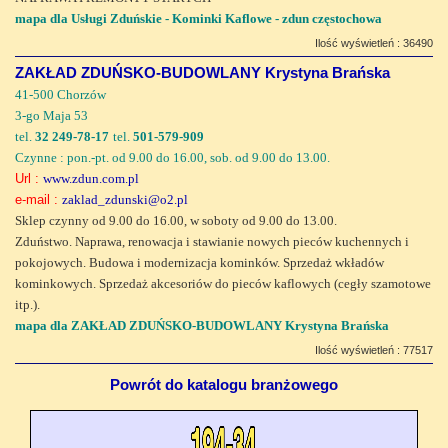
mapa dla Usługi Zduńskie - Kominki Kaflowe - zdun częstochowa
Ilość wyświetleń : 36490
ZAKŁAD ZDUŃSKO-BUDOWLANY Krystyna Brańska
41-500 Chorzów
3-go Maja 53
tel.
32 249-78-17
tel.
501-579-909
Czynne : pon.-pt. od 9.00 do 16.00, sob. od 9.00 do 13.00.
Url :
www.zdun.com.pl
e-mail :
zaklad_zdunski@o2.pl
Sklep czynny od 9.00 do 16.00, w soboty od 9.00 do 13.00.
Zduństwo. Naprawa, renowacja i stawianie nowych pieców kuchennych i
pokojowych. Budowa i modernizacja kominków. Sprzedaż wkładów
kominkowych. Sprzedaż akcesoriów do pieców kaflowych (cegły szamotowe
itp.).
mapa dla ZAKŁAD ZDUŃSKO-BUDOWLANY Krystyna Brańska
Ilość wyświetleń : 77517
Powrót do katalogu branżowego