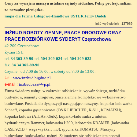
Ceny za wynajem maszyn ustalane są indywidualne. Pełny profesjonalizm
za rozsądne pieniądze.
mapa dla Firma Usługowo-Handlowa USTER Jerzy Dudek
Ilość wyświetleń : 137989
INŻBUD ROBOTY ZIEMNE, PRACE DROGOWE ORAZ
PRACE ROZBIÓRKOWE SYDERYT Częstochowa
42-200 Częstochowa
Żyzna 15 L
tel.
34 365-89-90
tel.
504-209-024
tel.
504-209-025
fax.
34 34 365-89-90
Czynne : od 7.00 do 16.00, w soboty od 7.00 do 13.00.
Url :
www.inzbud.bigduo.pl
e-mail :
inzbudbaza@vp.pl
Firma świadczy usługi w zakresie: odśnieżanie, wywóz śniegu, rozbiórka
budynków, remonty drogowe, prace ziemne, kompleksowe wykonawstwo
budowlane. Posiada do dyspozycji następujące maszyny: koparko-ładowarka
Schaeff, koparka gąsiennicowa (O&K LIEBCHER, K-611, KOMATSU),
koparka kołowa (ATLAS, O&K), koparko-ładowarka z młotem
hydraulicznym Rammer, ładowarka Ł200, ładowarka KRAMER (ładowarka
CASE 921B + waga - łyżka 5 m3), spycharka KOMATSU. Maszyny
budowlane, budowlanka, usługi. Zajmujemy się odśnieżaniem posesji,