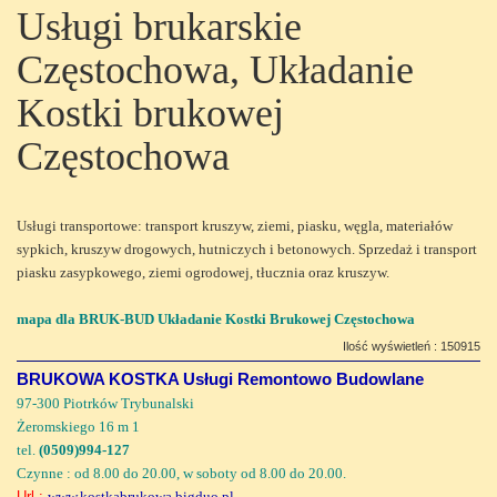
Usługi brukarskie
Częstochowa, Układanie
Kostki brukowej
Częstochowa
Usługi transportowe: transport kruszyw, ziemi, piasku, węgla, materiałów
sypkich, kruszyw drogowych, hutniczych i betonowych. Sprzedaż i transport
piasku zasypkowego, ziemi ogrodowej, tłucznia oraz kruszyw.
mapa dla BRUK-BUD Układanie Kostki Brukowej Częstochowa
Ilość wyświetleń : 150915
BRUKOWA KOSTKA Usługi Remontowo Budowlane
97-300 Piotrków Trybunalski
Żeromskiego 16 m 1
tel.
(0509)994-127
Czynne : od 8.00 do 20.00, w soboty od 8.00 do 20.00.
Url :
www.kostkabrukowa.bigduo.pl