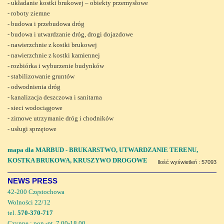
- układanie kostki brukowej – obiekty przemysłowe
- roboty ziemne
- budowa i przebudowa dróg
- budowa i utwardzanie dróg, drogi dojazdowe
- nawierzchnie z kostki brukowej
- nawierzchnie z kostki kamiennej
- rozbiórka i wyburzenie budynków
- stabilizowanie gruntów
- odwodnienia dróg
- kanalizacja deszczowa i sanitarna
- sieci wodociągowe
- zimowe utrzymanie dróg i chodników
- usługi sprzętowe
mapa dla MARBUD - BRUKARSTWO, UTWARDZANIE TERENU,
KOSTKA BRUKOWA, KRUSZYWO DROGOWE
Ilość wyświetleń : 57093
NEWS PRESS
42-200 Częstochowa
Wolności 22/12
tel.
570-370-717
Czynne : pon.-pt. 7.00-18.00