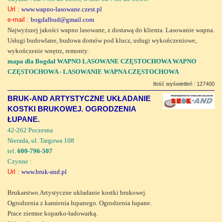
Url :
www.wapno-lasowane.czest.pl
e-mail :
bogdalbud@gmail.com
Najwyższej jakości wapno lasowane, z dostawą do klienta. Lasowanie wapna.
Usługi budowlane, budowa domów pod klucz, usługi wykończeniowe,
wykończenie wnętrz, remonty.
mapa dla Bogdał WAPNO LASOWANE CZĘSTOCHOWA WAPNO
CZĘSTOCHOWA - LASOWANIE WAPNA CZĘSTOCHOWA
Ilość wyświetleń : 127400
BRUK-AND ARTYSTYCZNE UKŁADANIE
KOSTKI BRUKOWEJ. OGRODZENIA
ŁUPANE.
42-262 Poczesna
Nierada, ul. Targowa 108
tel.
600-796-507
Czynne :
Url :
www.bruk-and.pl
Brukarstwo.Artystyczne układanie kostki brukowej.
Ogrodzenia z kamienia łupanego. Ogrodzenia łupane.
Prace ziemne koparko-ładowarką.