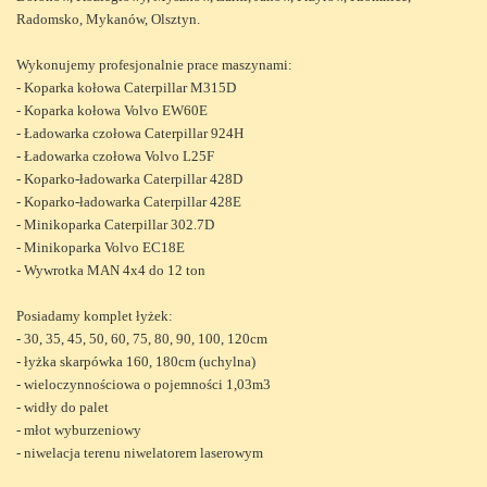
Radomsko, Mykanów, Olsztyn.
Wykonujemy profesjonalnie prace maszynami:
- Koparka kołowa Caterpillar M315D
- Koparka kołowa Volvo EW60E
- Ładowarka czołowa Caterpillar 924H
- Ładowarka czołowa Volvo L25F
- Koparko-ładowarka Caterpillar 428D
- Koparko-ładowarka Caterpillar 428E
- Minikoparka Caterpillar 302.7D
- Minikoparka Volvo EC18E
- Wywrotka MAN 4x4 do 12 ton
Posiadamy komplet łyżek:
- 30, 35, 45, 50, 60, 75, 80, 90, 100, 120cm
- łyżka skarpówka 160, 180cm (uchylna)
- wieloczynnościowa o pojemności 1,03m3
- widły do palet
- młot wyburzeniowy
- niwelacja terenu niwelatorem laserowym