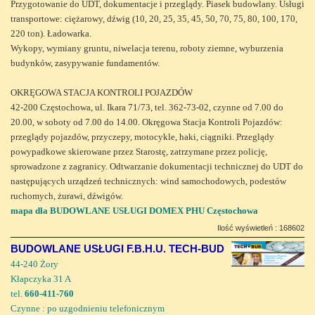
Przygotowanie do UDT, dokumentacje i przeglądy. Piasek budowlany. Usługi
transportowe: ciężarowy, dźwig (10, 20, 25, 35, 45, 50, 70, 75, 80, 100, 170,
220 ton). Ładowarka.
Wykopy, wymiany gruntu, niwelacja terenu, roboty ziemne, wyburzenia
budynków, zasypywanie fundamentów.
OKRĘGOWA STACJA KONTROLI POJAZDÓW
42-200 Częstochowa, ul. Ikara 71/73, tel. 362-73-02, czynne od 7.00 do
20.00, w soboty od 7.00 do 14.00. Okręgowa Stacja Kontroli Pojazdów:
przeglądy pojazdów, przyczepy, motocykle, haki, ciągniki. Przeglądy
powypadkowe skierowane przez Starostę, zatrzymane przez policję,
sprowadzone z zagranicy. Odtwarzanie dokumentacji technicznej do UDT do
następujących urządzeń technicznych: wind samochodowych, podestów
ruchomych, żurawi, dźwigów.
mapa dla BUDOWLANE USŁUGI DOMEX PHU Częstochowa
Ilość wyświetleń : 168602
BUDOWLANE USŁUGI F.B.H.U. TECH-BUD
44-240 Żory
Kłapczyka 31 A
tel.
660-411-760
Czynne : po uzgodnieniu telefonicznym