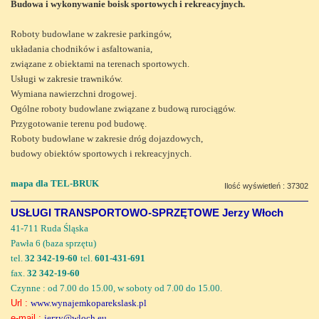
Budowa i wykonywanie boisk sportowych i rekreacyjnych.
Roboty budowlane w zakresie parkingów,
układania chodników i asfaltowania,
związane z obiektami na terenach sportowych.
Usługi w zakresie trawników.
Wymiana nawierzchni drogowej.
Ogólne roboty budowlane związane z budową rurociągów.
Przygotowanie terenu pod budowę.
Roboty budowlane w zakresie dróg dojazdowych,
budowy obiektów sportowych i rekreacyjnych.
mapa dla TEL-BRUK
Ilość wyświetleń : 37302
USŁUGI TRANSPORTOWO-SPRZĘTOWE Jerzy Włoch
41-711 Ruda Śląska
Pawła 6 (baza sprzętu)
tel.
32 342-19-60
tel.
601-431-691
fax.
32 342-19-60
Czynne : od 7.00 do 15.00, w soboty od 7.00 do 15.00.
Url :
www.wynajemkoparekslask.pl
e-mail :
jerzy@wloch.eu