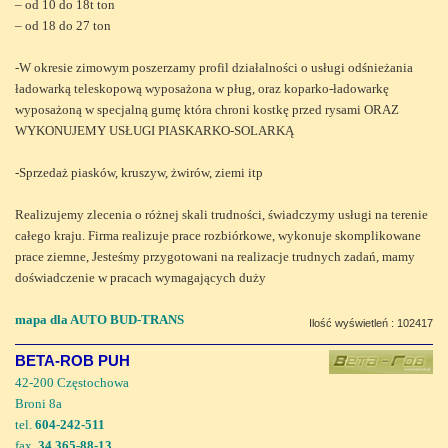
– od 10 do 18t ton
– od 18 do 27 ton
-W okresie zimowym poszerzamy profil działalności o usługi odśnieżania
ładowarką teleskopową wyposażona w pług, oraz koparko-ładowarkę
wyposażoną w specjalną gumę która chroni kostkę przed rysami ORAZ
WYKONUJEMY USŁUGI PIASKARKO-SOLARKĄ
-Sprzedaż piasków, kruszyw, żwirów, ziemi itp
Realizujemy zlecenia o różnej skali trudności, świadczymy usługi na terenie
całego kraju. Firma realizuje prace rozbiórkowe, wykonuje skomplikowane
prace ziemne, Jesteśmy przygotowani na realizacje trudnych zadań, mamy
doświadczenie w pracach wymagających duży
mapa dla AUTO BUD-TRANS
Ilość wyświetleń : 102417
BETA-ROB PUH
42-200 Częstochowa
Broni 8a
tel.
604-242-511
fax.
34 365-88-13