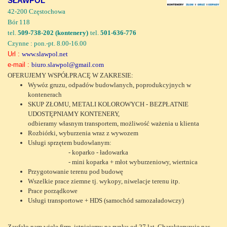
SŁAWPOL
42-200 Częstochowa
Bór 118
tel.
509-738-202 (kontenery)
tel.
501-636-776
Czynne : pon.-pt. 8.00-16.00
Url :
www.slawpol.net
e-mail :
biuro.slawpol@gmail.com
OFERUJEMY WSPÓŁPRACĘ W ZAKRESIE:
Wywóz gruzu, odpadów budowlanych, poprodukcyjnych w
kontenerach
SKUP ZŁOMU, METALI KOLOROWYCH - BEZPŁATNIE
UDOSTĘPNIAMY KONTENERY,
odbieramy własnym transportem, możliwość ważenia u klienta
Rozbiórki, wyburzenia wraz z wywozem
Usługi sprzętem budowlanym:
- koparko - ładowarka
- mini koparka + młot wyburzeniowy, wiertnica
Przygotowanie terenu pod budowę
Wszelkie prace ziemne tj. wykopy, niwelacje terenu itp.
Prace porządkowe
Usługi transportowe + HDS (samochód samozaładowczy)
Zaufało nam wiele firm, istniejemy na rynku od 27 lat. Charakteryzuje nas