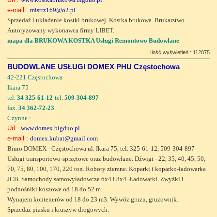
e-mail :
mistrz169@o2.pl
Sprzedaż i układanie kostki brukowej. Kostka brukowa. Brukarstwo.
Autoryzowany wykonawca firmy LIBET.
mapa dla BRUKOWA KOSTKA Usługi Remontowo Budowlane
Ilość wyświetleń : 112075
BUDOWLANE USŁUGI DOMEX PHU Częstochowa
42-221 Częstochowa
Ikara 75
tel.
34 325-61-12
tel.
509-304-897
fax.
34 362-72-23
Czynne :
Url :
www.domex.bigduo.pl
e-mail :
domex.kubat@gmail.com
Biuro DOMEX - Częstochowa ul. Ikara 75, tel. 325-61-12, 509-304-897
Usługi transportowo-sprzętowe oraz budowlane. Dźwigi - 22, 35, 40, 45, 50,
70, 75, 80, 100, 170, 220 ton. Roboty ziemne. Koparki i koparko-ładowarka
JCB. Samochody samowyładowcze 6x4 i 8x4. Ładowarki. Zwyżki i
podnośniki koszowe od 18 do 52 m.
Wynajem kontenerów od 18 do 23 m3. Wywóz gruzu, gruzownik.
Sprzedaż piasku i kruszyw drogowych.