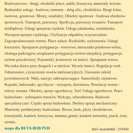
Budownictwo - drogi, chodniki place, asfalt, kruszywa, materiały ścierne.
Brukarskie usługi - budowa, remonty - dróg ulic, chodników. Drogi leśne,
żwirowe, gruntowe. Mosty, wiadukty. Obiekty sportowe - budowa obiektów
sportowych. Transport, przewozy. Spedycja, przewozy towarów. Transport
śródlądowy. Usługi sprzętem ciężkim. Usługi załadunku, rozładunku.
Wynajem sprzętu ciężkiego. Utylizacja odpadów, oczyszczalnie.
Zagospodarowanie terenu. Place zabaw. Rozbiórki, wyburzenia. Usługi
kruszenia. Sprzątanie pielęgnacja - terenowa, mieszanka piaskowo-solna,
obsługa parkingów, urządzanie pielęgnacja zieleni miejskiej, pielęgnacja
zieleni przydrożnej. Pojemniki, kontenery na śmieci. Sprzątanie terenu.
Wycinka drzew przy drogach i w mieście. Wywóz śmieci. Regulacje rzek.
Udrażnianie, czyszczenie rowów melioracyjnych. Usuwanie szkód
powodziowych. Wały, nasypy zabezpieczające. Samochody ciężarowe.
Koparki, ładowarki, spychacze - wynajem, dzierżawa. Niwelacje terenu -
roboty ziemne. Obiekty, sprzęt ogrodniczy. Torf. Usługi ogrodnicze. Prace
budowlane - uzbrajanie terenów. Wykopy, odwodnienia. Budowle
specjalistyczne. Ciężki sprzęt budowlany. Drobny sprzęt mechaniczny.
Materiały prefabrykaty budowlane. Beton, bruk, płyty chodnikowe,
krawężniki, kamień, kruszywa, marmur, granit, kamień naturalny, piach, żwir,
ziemia.
mapa dla BETA-ROB PUH
Ilość wyświetleń : 275443