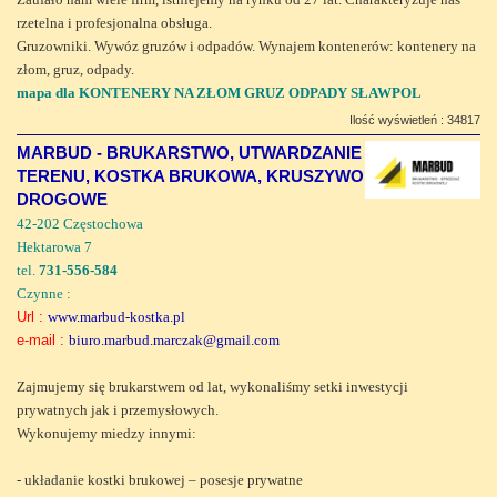
rzetelna i profesjonalna obsługa.
Gruzowniki. Wywóz gruzów i odpadów. Wynajem kontenerów: kontenery na
złom, gruz, odpady.
mapa dla KONTENERY NA ZŁOM GRUZ ODPADY SŁAWPOL
Ilość wyświetleń : 34817
MARBUD - BRUKARSTWO, UTWARDZANIE
TERENU, KOSTKA BRUKOWA, KRUSZYWO
DROGOWE
42-202 Częstochowa
Hektarowa 7
tel.
731-556-584
Czynne :
Url :
www.marbud-kostka.pl
e-mail :
biuro.marbud.marczak@gmail.com
Zajmujemy się brukarstwem od lat, wykonaliśmy setki inwestycji
prywatnych jak i przemysłowych.
Wykonujemy miedzy innymi:
- układanie kostki brukowej – posesje prywatne