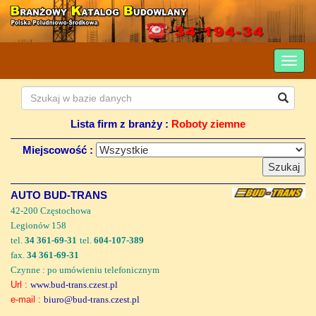
Lista firm z branży :
Roboty ziemne
Miejscowość :
AUTO BUD-TRANS
42-200 Częstochowa
Legionów 158
tel.
34 361-69-31
tel.
604-107-389
fax.
34 361-69-31
Czynne : po umówieniu telefonicznym
Url :
www.bud-trans.czest.pl
e-mail :
biuro@bud-trans.czest.pl