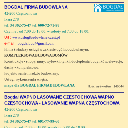
BOGDAŁ FIRMA BUDOWLANA
42-200 Częstochowa
Ikara 278
tel.
34 362-75-47
tel.
600-72-71-98
Czynne : od 7.00 do 18.00, w soboty od 7.00 do 18.00.
Url :
www.uslugibudowlane.czest.pl
e-mail :
bogdalbud@gmail.com
Firma świadczy usługi w zakresie ogólnobudowlanym.
KOMPLEKSOWA BUDOWA DOMÓW
Konstrukcje - stropy, mury, wylewki, tynki, docieplenia budynków, elewacje,
dachy - kompleksowo.
Projektowanie i nadzór budowlany.
Usługi wykończenia wnętrz.
mapa dla BOGDAŁ FIRMA BUDOWLANA
Ilość wyświetleń : 146644
Bogdał WAPNO LASOWANE CZĘSTOCHOWA WAPNO
CZĘSTOCHOWA - LASOWANIE WAPNA CZĘSTOCHOWA
42-200 Częstochowa
Ikara 278
tel.
34 362-75-47
tel.
691-77-99-60
Czynne : od. 7.00 do 18.00, w sob. od 7.00 do 18.00.