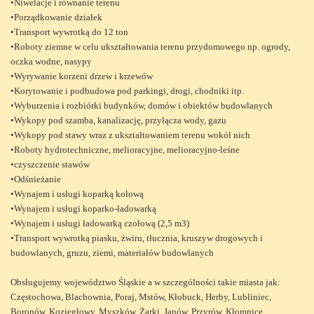
•Niwelacje i równanie terenu
•Porządkowanie działek
•Transport wywrotką do 12 ton
•Roboty ziemne w celu ukształtowania terenu przydomowego np. ogrody,
oczka wodne, nasypy
•Wyrywanie korzeni drzew i krzewów
•Korytowanie i podbudowa pod parkingi, drogi, chodniki itp.
•Wyburzenia i rozbiórki budynków, domów i obiektów budowlanych
•Wykopy pod szamba, kanalizację, przyłącza wody, gazu
•Wykopy pod stawy wraz z ukształtowaniem terenu wokół nich
•Roboty hydrotechniczne, melioracyjne, melioracyjno-leśne
•czyszczenie stawów
•Odśnieżanie
•Wynajem i usługi koparką kołową
•Wynajem i usługi koparko-ładowarką
•Wynajem i usługi ładowarką czołową (2,5 m3)
•Transport wywrotką piasku, żwiru, tłucznia, kruszyw drogowych i
budowlanych, gruzu, ziemi, materiałów budowlanych
Obsługujemy województwo Śląskie a w szczególności takie miasta jak:
Częstochowa, Blachownia, Poraj, Mstów, Kłobuck, Herby, Lubliniec,
Boronów, Koziegłowy, Myszków, Żarki, Janów, Przyrów, Kłomnice,