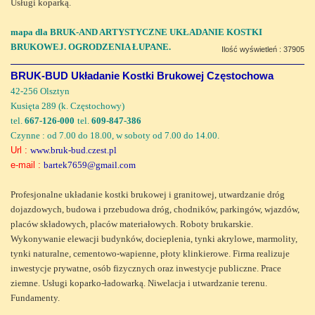
Usługi koparką.
mapa dla BRUK-AND ARTYSTYCZNE UKŁADANIE KOSTKI
BRUKOWEJ. OGRODZENIA ŁUPANE.
Ilość wyświetleń : 37905
BRUK-BUD Układanie Kostki Brukowej Częstochowa
42-256 Olsztyn
Kusięta 289 (k. Częstochowy)
tel.
667-126-000
tel.
609-847-386
Czynne : od 7.00 do 18.00, w soboty od 7.00 do 14.00.
Url :
www.bruk-bud.czest.pl
e-mail :
bartek7659@gmail.com
Profesjonalne układanie kostki brukowej i granitowej, utwardzanie dróg
dojazdowych, budowa i przebudowa dróg, chodników, parkingów, wjazdów,
placów składowych, placów materiałowych. Roboty brukarskie.
Wykonywanie elewacji budynków, docieplenia, tynki akrylowe, marmolity,
tynki naturalne, cementowo-wapienne, płoty klinkierowe. Firma realizuje
inwestycje prywatne, osób fizycznych oraz inwestycje publiczne. Prace
ziemne. Usługi koparko-ładowarką. Niwelacja i utwardzanie terenu.
Fundamenty.