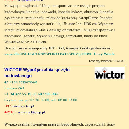
Maszyny i urządzenia. Usługi transportowe oraz usługi sprzętem
budowlanym, koparko-ładowarki, koparki kołowe, obrotowe, koparka
gąsienicowa, minikoparki, młoty do kucia przy caterpillarze. Ponadto
oferujemy samochody wywrotki 11t, 15t oraz 24t+ HDS-em. Wynajem
sprzętu budowlanego wraz z obsługą operatorską.Usługi transportowe i
budowlane, koparki, wywrotki, dźwigi, zamiatarki, młoty do kucia.
Wywrotka MAN z HDS-em.
Dźwigi,
żuraw samojezdny 10T - 35T, transport niskopodwoziowy
.
mapa dla USŁUGI TRANSPORTOWO-SPRZĘTOWE Jerzy Włoch
Ilość wyświetleń : 137687
WICTOR Wypożyczalnia sprzętu
budowlanego
42-215 Częstochowa
Ludowa 249
tel.
34 322-55-19
tel.
607-985-847
Czynne : pn.-pt. 07.30-16.00, sob. 08.00-13.00
Url :
www.wictor.pl
e-mail :
wictor.jcb@wp.pl
Wypożyczalnia i wynajem maszyn budowlanych:
zagęszczarki, stopy