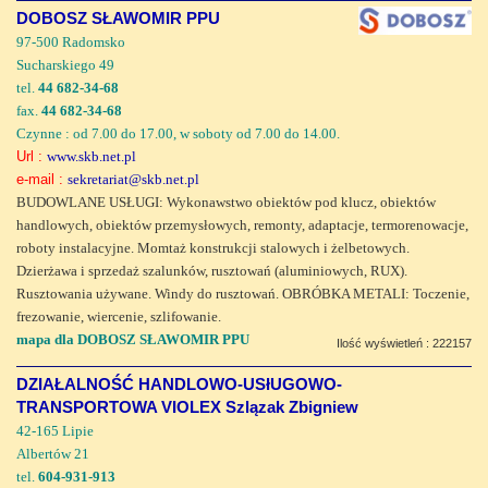
DOBOSZ SŁAWOMIR PPU
97-500 Radomsko
Sucharskiego 49
tel.
44 682-34-68
fax.
44 682-34-68
Czynne : od 7.00 do 17.00, w soboty od 7.00 do 14.00.
Url :
www.skb.net.pl
e-mail :
sekretariat@skb.net.pl
BUDOWLANE USŁUGI: Wykonawstwo obiektów pod klucz, obiektów
handlowych, obiektów przemysłowych, remonty, adaptacje, termorenowacje,
roboty instalacyjne. Momtaż konstrukcji stalowych i żelbetowych.
Dzierżawa i sprzedaż szalunków, rusztowań (aluminiowych, RUX).
Rusztowania używane. Windy do rusztowań. OBRÓBKA METALI: Toczenie,
frezowanie, wiercenie, szlifowanie.
mapa dla DOBOSZ SŁAWOMIR PPU
Ilość wyświetleń : 222157
DZIAŁALNOŚĆ HANDLOWO-USłUGOWO-
TRANSPORTOWA VIOLEX Szlązak Zbigniew
42-165 Lipie
Albertów 21
tel.
604-931-913