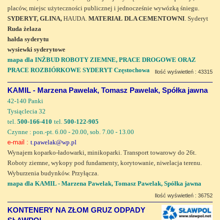
placów, miejsc użyteczności publicznej i jednocześnie wywózką śniegu.
SYDERYT, GLINA,
HAUDA.
MATERIAŁ DLA CEMENTOWNI
. Syderyt
Ruda żelaza
hałda syderytu
wysiewki syderytowe
mapa dla INŻBUD ROBOTY ZIEMNE, PRACE DROGOWE ORAZ
PRACE ROZBIÓRKOWE SYDERYT Częstochowa
Ilość wyświetleń : 43315
KAMIL - Marzena Pawelak, Tomasz Pawelak, Spółka jawna
42-140 Panki
Tysiąclecia 32
tel.
500-166-410
tel.
500-122-905
Czynne : pon.-pt. 6.00 - 20.00, sob. 7.00 - 13.00
e-mail :
t.pawelak@wp.pl
Wynajem koparko-ładowarki, minikoparki. Transport towarowy do 26t.
Roboty ziemne, wykopy pod fundamenty, korytowanie, niwelacja terenu.
Wyburzenia budynków. Przyłącza.
mapa dla KAMIL - Marzena Pawelak, Tomasz Pawelak, Spółka jawna
Ilość wyświetleń : 36752
KONTENERY NA ZŁOM GRUZ ODPADY