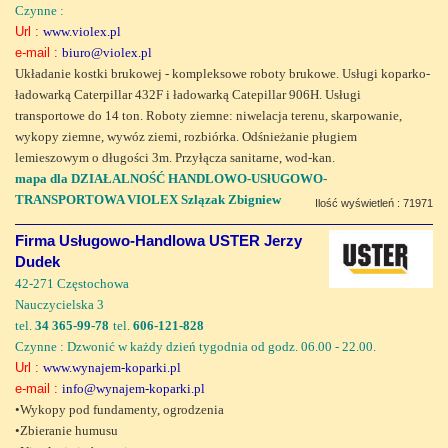
Czynne :
Url :
www.violex.pl
e-mail :
biuro@violex.pl
Układanie kostki brukowej - kompleksowe roboty brukowe. Usługi koparko-
ładowarką Caterpillar 432F i ładowarką Catepillar 906H. Usługi
transportowe do 14 ton. Roboty ziemne: niwelacja terenu, skarpowanie,
wykopy ziemne, wywóz ziemi, rozbiórka. Odśnieżanie pługiem
lemieszowym o długości 3m. Przyłącza sanitarne, wod-kan.
mapa dla DZIAŁALNOŚĆ HANDLOWO-USłUGOWO-
TRANSPORTOWA VIOLEX Szlązak Zbigniew
Ilość wyświetleń : 71971
Firma Usługowo-Handlowa USTER Jerzy
Dudek
42-271 Częstochowa
Nauczycielska 3
tel.
34 365-99-78
tel.
606-121-828
Czynne : Dzwonić w każdy dzień tygodnia od godz. 06.00 - 22.00.
Url :
www.wynajem-koparki.pl
e-mail :
info@wynajem-koparki.pl
•Wykopy pod fundamenty, ogrodzenia
•Zbieranie humusu