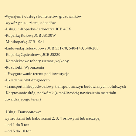
-Wynajem i obsługa kontenerów, gruzowników
-wywóz gruzu, ziemi, odpadów
-Usługi : -Koparko-Ładowarką JCB 4CX
-Koparką Kołową JCB JS130W
-Minikoparką JCB 19c1
-Ładowarką Teleskopową JCB 531-70, 540-140, 540-200
-Koparką Gąsienicową JCB JS220
-Kompleksowe roboty ziemne, wykopy
-Rozbiórki, Wyburzenia
– Przygotowanie terenu pod inwestycje
-Układanie płyt drogowych
- Transport niskopodwoziowy, transport maszyn budowlanych, rolniczych
-Korytowanie dróg, podwórek (z możliwością nawiezienia materiału
utwardzającego teren)
-Usługi Transportowe:
wywrotkami lub hakowcami 2, 3, 4 osiowymi lub naczepą
– od 1 do 5 ton
– od 5 do 10 ton