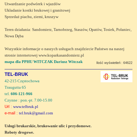
Utwardzanie podwórek i wjazdów
Układanie kostki brukowej i granitowej
Sprzedaż piachu, ziemi, kruszyw
Teren działania: Sandomierz, Tarnobrzeg, Staszów, Opatów, Tosiek, Połaniec,
Nowa Dęba
Wszystkie informacje o naszych usługach znajdziecie Państwo na naszej
stronie internetowej www.koparkasandomierz.pl
mapa dla PPHU WITCZAK Dariusz Witczak
Ilość wyświetleń : 64622
TEL-BRUK
42-215 Częstochowa
Traugutta 65
tel.
606-121-966
Czynne : pon.-pt. 7.00-15.00
Url :
www.telbruk.pl
e-mail :
tel.bruk@gmail.com
Usługi brukarskie, brukowanie ulic i przydomowe.
Roboty drogowe.