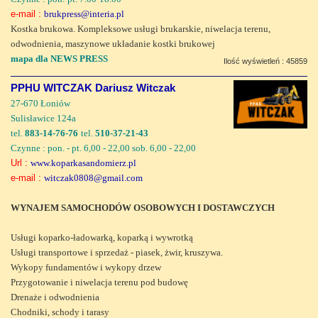
e-mail :
brukpress@interia.pl
Kostka brukowa. Kompleksowe usługi brukarskie, niwelacja terenu,
odwodnienia, maszynowe układanie kostki brukowej
mapa dla NEWS PRESS
Ilość wyświetleń : 45859
PPHU WITCZAK Dariusz Witczak
27-670 Łoniów
Sulisławice 124a
tel.
883-14-76-76
tel.
510-37-21-43
Czynne : pon. - pt. 6,00 - 22,00 sob. 6,00 - 22,00
Url :
www.koparkasandomierz.pl
e-mail :
witczak0808@gmail.com
WYNAJEM SAMOCHODÓW OSOBOWYCH I DOSTAWCZYCH
Usługi koparko-ładowarką, koparką i wywrotką
Usługi transportowe i sprzedaż - piasek, żwir, kruszywa.
Wykopy fundamentów i wykopy drzew
Przygotowanie i niwelacja terenu pod budowę
Drenaże i odwodnienia
Chodniki, schody i tarasy