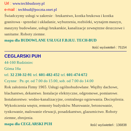
Url :
www.techbudzory.pl
e-mail :
techbud@poczta.onet.pl
Świadczymy usługi w zakresie : brukarstwo, kostka brukowa i kostka
granitowa - sprzedaż i układanie, wyburzenia, rozbiórki, wynajem maszyn,
maszyny budowlane, usługi brukarskie, kanalizacje zewnętrzne deszczowe i
sanitarne. Roboty ziemne.
mapa dla BUDOWLANE USŁUGI F.B.H.U. TECH-BUD
Ilość wyświetleń : 75154
CEGLARSKI PUH
44-160 Rudziniec
Górna 16a
tel.
32 230-32-91
tel.
601-482-452
tel.
601-474-672
Czynne : Pn.-pt. od 7.00 do 15.00, sob. od 7.00 do 14.00
Rok założenia Firmy 1965. Usługi ogólnobudowlane. Więźby dachowe,
blacharstwo, dekarstwo. Instalacje elektryczne, odgromowe, pomiarowe.
Instalatorstwo: wodno-kanalizacyjne, centralnego ogrzewania. Docieplenia.
Wykończenia wnętrz, remonty budynków. Murowanie, betonowanie,
tynkowanie, malowanie elewacji, posadzkarstwo, glazurnictwo. Roboty
ziemne, zbrojenia.
mapa dla CEGLARSKI PUH
Ilość wyświetleń : 136838