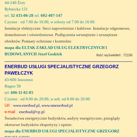
44-240 Żory
Rybnicka 151
tel.
32 435-06-28
tel.
692-407-147
Czynne : od 7.00 do 16.00, w soboty od 7.00 do 16.00.
Instalacje elektryczne. Sieci napowietrzne i kablowe. Instalacje odgromowe,
domofonowe i oświetleniowe. Podłączenia wewnętrzne i zewnętrzne
obiektów. Pomiary ochronne i kontrolne.
mapa dla ELTAK ZAKŁAD USŁUG ELEKTRYCZNYCH I
BUDOWLANYCH Józef Godziek
Ilość wyświetleń : 72156
ENERBUD USŁUGI SPECJALISTYCZNE GRZEGORZ
PAWEŁCZYK
43-600 Jaworzno
Bagno 58
tel.
606-11-02-85
Czynne : od 8.00 do 20.00, w sob. od 8.00 do 20.00
Url :
www.enerbud.pl, www.smenerbud.pl
e-mail :
enerbud@vp.pl
Świadectwa energetyczne budynków, audyty energetyczne, przeglądy
okresowe budynków ekspertyzy i opinie.
mapa dla ENERBUD USŁUGI SPECJALISTYCZNE GRZEGORZ