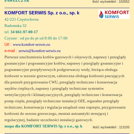
PAWEŁCZYK
Ilość wyświetleń : 102652
KOMFORT SERWIS Sp. z o.o., sp. k
42-221 Częstochowa
Radomska 32
tel.
34 661-97-00-17
Czynne : od pn do pt od 8:00 do 17:00
Url :
www.komfort-serwis.eu
e-mail :
serwis@komfort-serwis.eu
Pierwsze uruchomienia kotłów gazowych i olejowych, naprawy i przeglądy
gwarancyjne i pogwarancyjne kotłów, naprawy i przeglądy gwarancyjne i
pogwarancyjne przepływowych podgrzewaczy wody, bieżąca obsługa
kotłowni w sezonie grzewczym, całoroczna obsługa kotłowni pracujących
dla potrzeb przygotowania CWU, przeglądy techniczne i konserwacja
węzłów cieplnych, naprawy i przeglądy techniczne systemów
wentylacyjnych i klimatyzacyjnych, przeglądy techniczne i konserwacja
pomp ciepła, przeglądy techniczne instalacji OZE, reguralne przeglądy
techniczne, konserwacja i regulacja urządzeń oraz osprzętu, przygotowanie
kotłowni do sezonu grzewczego, montaż autoamtyki sterującej i
regulacyjnej, badanie szczelności instalacji gazowych.
mapa dla KOMFORT SERWIS Sp. z o.o., sp. k
Ilość wyświetleń : 113105