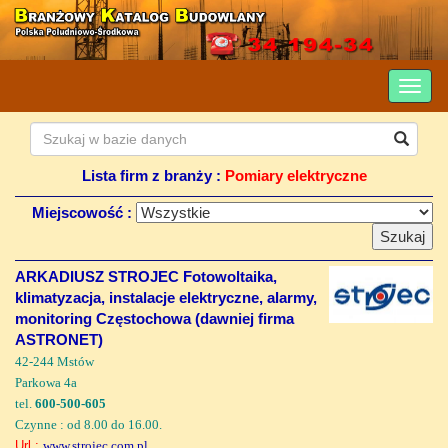
Lista firm z branży :
Pomiary elektryczne
Miejscowość :
ARKADIUSZ STROJEC Fotowoltaika,
klimatyzacja, instalacje elektryczne, alarmy,
monitoring Częstochowa (dawniej firma
ASTRONET)
42-244 Mstów
Parkowa 4a
tel.
600-500-605
Czynne : od 8.00 do 16.00.
Url :
www.strojec.com.pl