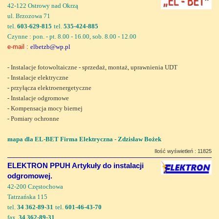
42-122 Ostrowy nad Okrzą
ul. Brzozowa 71
tel.
603-629-815
tel.
535-424-885
Czynne : pon. - pt. 8.00 - 16.00, sob. 8.00 - 12.00
e-mail :
elbetzb@wp.pl
- Instalacje fotowoltaiczne - sprzedaż, montaż, uprawnienia UDT
- Instalacje elektryczne
- przyłącza elektroenergetyczne
- Instalacje odgromowe
- Kompensacja mocy biernej
- Pomiary ochronne
mapa dla EL-BET Firma Elektryczna - Zdzisław Bożek
Ilość wyświetleń : 11825
ELEKTRON PPUH Artykuły do instalacji
odgromowej.
42-200 Częstochowa
Tatrzańska 115
tel.
34 362-89-31
tel.
601-46-43-70
fax.
34 362-89-31