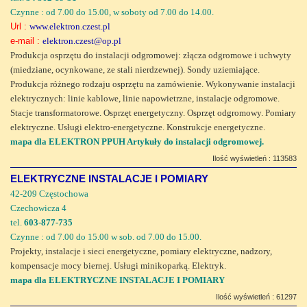
Czynne : od 7.00 do 15.00, w soboty od 7.00 do 14.00.
Url :
www.elektron.czest.pl
e-mail :
elektron.czest@op.pl
Produkcja osprzętu do instalacji odgromowej: złącza odgromowe i uchwyty
(miedziane, ocynkowane, ze stali nierdzewnej). Sondy uziemiające.
Produkcja różnego rodzaju osprzętu na zamówienie. Wykonywanie instalacji
elektrycznych: linie kablowe, linie napowietrzne, instalacje odgromowe.
Stacje transformatorowe. Osprzęt energetyczny. Osprzęt odgromowy. Pomiary
elektryczne. Usługi elektro-energetyczne. Konstrukcje energetyczne.
mapa dla ELEKTRON PPUH Artykuły do instalacji odgromowej.
Ilość wyświetleń : 113583
ELEKTRYCZNE INSTALACJE I POMIARY
42-209 Częstochowa
Czechowicza 4
tel.
603-877-735
Czynne : od 7.00 do 15.00 w sob. od 7.00 do 15.00.
Projekty, instalacje i sieci energetyczne, pomiary elektryczne, nadzory,
kompensacje mocy biernej. Usługi minikoparką. Elektryk.
mapa dla ELEKTRYCZNE INSTALACJE I POMIARY
Ilość wyświetleń : 61297