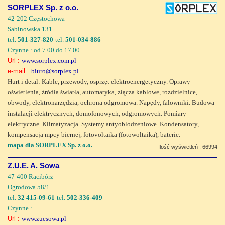
SORPLEX Sp. z o.o.
42-202 Częstochowa
Sabinowska 131
tel.
501-327-820
tel.
501-034-886
Czynne : od 7.00 do 17.00.
Url :
www.sorplex.com.pl
e-mail :
biuro@sorplex.pl
Hurt i detal: Kable, przewody, osprzęt elektroenergetyczny. Oprawy
oświetlenia, źródła światła, automatyka, złącza kablowe, rozdzielnice,
obwody, elektronarzędzia, ochrona odgromowa. Napędy, falowniki. Budowa
instalacji elektrycznych, domofonowych, odgromowych. Pomiary
elektryczne. Klimatyzacja. Systemy antyoblodzeniowe. Kondensatory,
kompensacja mpcy biernej, fotovoltaika (fotowoltaika), baterie.
mapa dla SORPLEX Sp. z o.o.
Ilość wyświetleń : 66994
Z.U.E. A. Sowa
47-400 Racibórz
Ogrodowa 58/1
tel.
32 415-09-61
tel.
502-336-409
Czynne :
Url :
www.zuesowa.pl