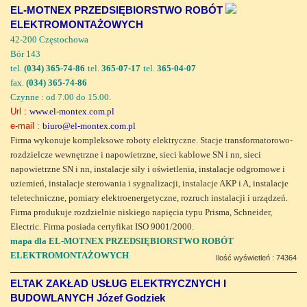
EL-MOTNEX PRZEDSIĘBIORSTWO ROBÓT
ELEKTROMONTAŻOWYCH
42-200 Częstochowa
Bór 143
tel.
(034) 365-74-86
tel.
365-07-17
tel.
365-04-07
fax.
(034) 365-74-86
Czynne : od 7.00 do 15.00.
Url :
www.el-montex.com.pl
e-mail :
biuro@el-montex.com.pl
Firma wykonuje kompleksowe roboty elektryczne. Stacje transformatorowo-
rozdzielcze wewnętrzne i napowietrzne, sieci kablowe SN i nn, sieci
napowietrzne SN i nn, instalacje siły i oświetlenia, instalacje odgromowe i
uziemień, instalacje sterowania i sygnalizacji, instalacje AKP i A, instalacje
teletechniczne, pomiary elektroenergetyczne, rozruch instalacji i urządzeń.
Firma produkuje rozdzielnie niskiego napięcia typu Prisma, Schneider,
Electric. Firma posiada certyfikat ISO 9001/2000.
mapa dla EL-MOTNEX PRZEDSIĘBIORSTWO ROBÓT
ELEKTROMONTAŻOWYCH
Ilość wyświetleń : 74364
ELTAK ZAKŁAD USŁUG ELEKTRYCZNYCH I
BUDOWLANYCH Józef Godziek