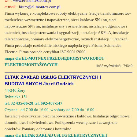
Url :
www.el-montex.com.pl
e-mail :
biuro@el-montex.com.pl
Firma wykonuje kompleksowe roboty elektryczne. Stacje transformatorowo-
rozdzielcze wewnętrzne i napowietrzne, sieci kablowe SN i nn, sieci
napowietrzne SN i nn, instalacje siły i oświetlenia, instalacje odgromowe i
uziemień, instalacje sterowania i sygnalizacji, instalacje AKP i A, instalacje
teletechniczne, pomiary elektroenergetyczne, rozruch instalacji i urządzeń.
Firma produkuje rozdzielnie niskiego napięcia typu Prisma, Schneider,
Electric. Firma posiada certyfikat ISO 9001/2000.
mapa dla EL-MOTNEX PRZEDSIĘBIORSTWO ROBÓT
ELEKTROMONTAŻOWYCH
Ilość wyświetleń : 74340
ELTAK ZAKŁAD USŁUG ELEKTRYCZNYCH I
BUDOWLANYCH Józef Godziek
44-240 Żory
Rybnicka 151
tel.
32 435-06-28
tel.
692-407-147
Czynne : od 7.00 do 16.00, w soboty od 7.00 do 16.00.
Instalacje elektryczne. Sieci napowietrzne i kablowe. Instalacje odgromowe,
domofonowe i oświetleniowe. Podłączenia wewnętrzne i zewnętrzne
obiektów. Pomiary ochronne i kontrolne.
mapa dla ELTAK ZAKŁAD USŁUG ELEKTRYCZNYCH I