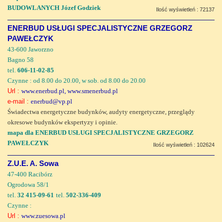
BUDOWLANYCH Józef Godziek
Ilość wyświetleń : 72137
ENERBUD USŁUGI SPECJALISTYCZNE GRZEGORZ
PAWEŁCZYK
43-600 Jaworzno
Bagno 58
tel.
606-11-02-85
Czynne : od 8.00 do 20.00, w sob. od 8.00 do 20.00
Url :
www.enerbud.pl, www.smenerbud.pl
e-mail :
enerbud@vp.pl
Świadectwa energetyczne budynków, audyty energetyczne, przeglądy
okresowe budynków ekspertyzy i opinie.
mapa dla ENERBUD USŁUGI SPECJALISTYCZNE GRZEGORZ
PAWEŁCZYK
Ilość wyświetleń : 102624
Z.U.E. A. Sowa
47-400 Racibórz
Ogrodowa 58/1
tel.
32 415-09-61
tel.
502-336-409
Czynne :
Url :
www.zuesowa.pl