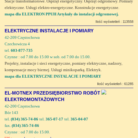
Stacje transformatorowe. Osprzęt energetyczny. Osprzęt odgromowy. Pomiary
elektryczne. Usługi elektro-energetyczne. Konstrukcje energetyczne.
mapa dla ELEKTRON PPUH Artykuły do instalacji odgromowej.
Ilość wyświetleń : 113558
ELEKTRYCZNE INSTALACJE I POMIARY
42-209 Częstochowa
Czechowicza 4
tel.
603-877-735
Czynne : od 7.00 do 15.00 w sob. od 7.00 do 15.00.
Projekty, instalacje i sieci energetyczne, pomiary elektryczne, nadzory,
kompensacje mocy biernej. Usługi minikoparką. Elektryk.
mapa dla ELEKTRYCZNE INSTALACJE I POMIARY
Ilość wyświetleń : 61285
EL-MOTNEX PRZEDSIĘBIORSTWO ROBÓT
ELEKTROMONTAŻOWYCH
42-200 Częstochowa
Bór 143
tel.
(034) 365-74-86
tel.
365-07-17
tel.
365-04-07
fax.
(034) 365-74-86
Czynne : od 7.00 do 15.00.