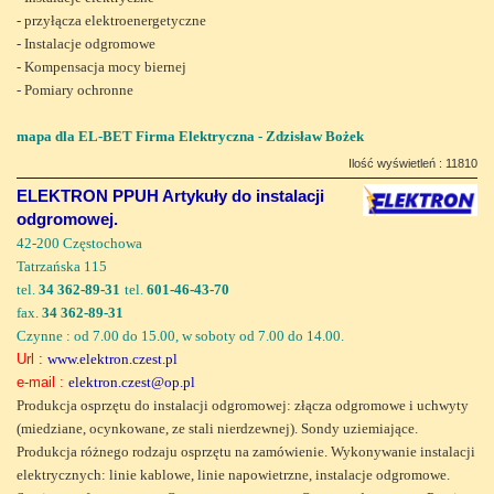
- przyłącza elektroenergetyczne
- Instalacje odgromowe
- Kompensacja mocy biernej
- Pomiary ochronne
mapa dla EL-BET Firma Elektryczna - Zdzisław Bożek
Ilość wyświetleń : 11810
ELEKTRON PPUH Artykuły do instalacji
odgromowej.
42-200 Częstochowa
Tatrzańska 115
tel.
34 362-89-31
tel.
601-46-43-70
fax.
34 362-89-31
Czynne : od 7.00 do 15.00, w soboty od 7.00 do 14.00.
Url :
www.elektron.czest.pl
e-mail :
elektron.czest@op.pl
Produkcja osprzętu do instalacji odgromowej: złącza odgromowe i uchwyty
(miedziane, ocynkowane, ze stali nierdzewnej). Sondy uziemiające.
Produkcja różnego rodzaju osprzętu na zamówienie. Wykonywanie instalacji
elektrycznych: linie kablowe, linie napowietrzne, instalacje odgromowe.