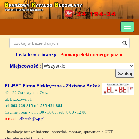
Lista firm z branży :
Pomiary elektroenergetyczne
Miejscowość :
EL-BET Firma Elektryczna - Zdzisław Bożek
42-122 Ostrowy nad Okrzą
ul. Brzozowa 71
tel.
603-629-815
tel.
535-424-885
Czynne : pon. - pt. 8.00 - 16.00, sob. 8.00 - 12.00
e-mail :
elbetzb@wp.pl
- Instalacje fotowoltaiczne - sprzedaż, montaż, uprawnienia UDT
- Instalacje elektryczne