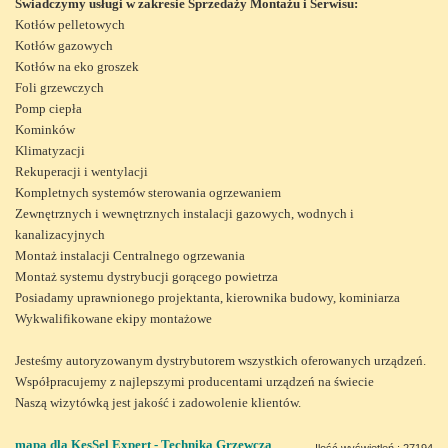
Świadczymy usługi w zakresie Sprzedaży Montażu i Serwisu:
Kotłów pelletowych
Kotłów gazowych
Kotłów na eko groszek
Foli grzewczych
Pomp ciepła
Kominków
Klimatyzacji
Rekuperacji i wentylacji
Kompletnych systemów sterowania ogrzewaniem
Zewnętrznych i wewnętrznych instalacji gazowych, wodnych i
kanalizacyjnych
Montaż instalacji Centralnego ogrzewania
Montaż systemu dystrybucji gorącego powietrza
Posiadamy uprawnionego projektanta, kierownika budowy, kominiarza
Wykwalifikowane ekipy montażowe
Jesteśmy autoryzowanym dystrybutorem wszystkich oferowanych urządzeń.
Współpracujemy z najlepszymi producentami urządzeń na świecie
Naszą wizytówką jest jakość i zadowolenie klientów.
mapa dla KesSel Expert - Technika Grzewcza
Ilość wyświetleń : 27194