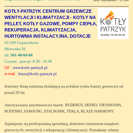
KOTŁY-PATRZYK CENTRUM GRZEWCZE
WENTYLACJI I KLIMATYZACJI - KOTŁY NA
PELLET, KOTŁY GAZOWE, POMPY CIEPŁA,
REKUPERACJA, KLIMATYZACJA,
HURTOWNIA INSTALACYJNA, DOTACJE
42-200 Częstochowa
Mirowska 56
tel.
501-40-60-60
Czynne : pon-pt: 8.30 - 16.30
Url :
www.kotly-patrzyk.pl
e-mail :
biuro@kotly-patrzyk.pl
Jesteśmy firmą rodzinną działającą na polskim rynku branży grzewczej od
ponad 20 lat.
Autoryzowany przedstawiciel marek: BUDERUS, DEFRO, VIESSMANN,
ROTENSO, SAMSUNG, STALMARK, TEKLA, BLAZE HARMONY
Zajmujemy się profesjonalną sprzedażą, doborem i montażem urządzeń
grzewczych, wentylacji z rekuperacją i klimatyzacji. Posiadamy własny