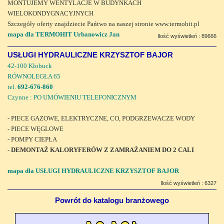
MONTUJEMY WENTYLACJE W BUDYNKACH
WIELOKONDYGNACYJNYCH
Szczegóły oferty znajdziecie Pańtwo na naszej stronie www.termohit.pl
mapa dla TERMOHIT Urbanowicz Jan
Ilość wyświetleń : 89666
USŁUGI HYDRAULICZNE KRZYSZTOF BAJOR
42-100 Kłobuck
RÓWNOLEGŁA 65
tel.
692-676-860
Czynne : PO UMÓWIENIU TELEFONICZNYM
- PIECE GAZOWE, ELEKTRYCZNE, CO, PODGRZEWACZE WODY
- PIECE WĘGLOWE
- POMPY CIEPŁA
-
DEMONTAŻ KALORYFERÓW Z ZAMRAŻANIEM DO 2 CALI
mapa dla USŁUGI HYDRAULICZNE KRZYSZTOF BAJOR
Ilość wyświetleń : 6327
Powrót do katalogu branżowego