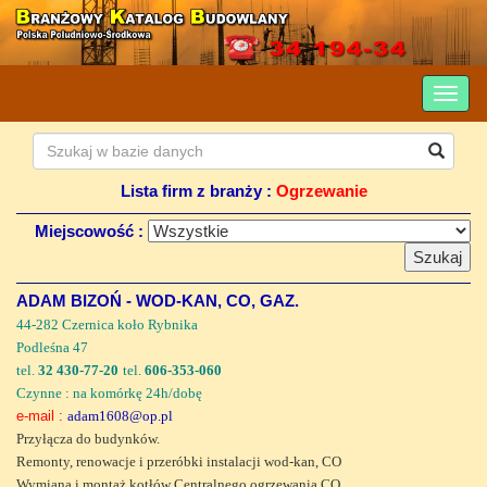
Lista firm z branży :
Ogrzewanie
Miejscowość :
ADAM BIZOŃ - WOD-KAN, CO, GAZ.
44-282 Czernica koło Rybnika
Podleśna 47
tel.
32 430-77-20
tel.
606-353-060
Czynne : na komórkę 24h/dobę
e-mail :
adam1608@op.pl
Przyłącza do budynków.
Remonty, renowacje i przeróbki instalacji wod-kan, CO
Wymiana i montaż kotłów Centralnego ogrzewania CO.