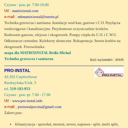
Czynne : pon.-pt. 7.00-16.00
Url :
matrixinstal.com
e-mail :
mbmatrixinstal@interia.pl
Technika grzewcza i sanitarna. Instalacje wod-kan, gazowe i C.O. Przyłącza
wodociągowe i kanalizacyjne. Przydomowe oczyszczalnie ścieków.
Kotłownie gazowe, olejowe i ekogroszek. Pompy ciepła do C.O. i C.W.U.
Odkurzacze centralne. Kolektory słoneczne. Rekuperacja. Serwis kotłów na
ekogroszek. Fotowoltaika.
mapa dla MATRIXINSTAL Bedła Michał
Technika grzewcza i sanitarna
Ilość wyświetleń : 30445
PRO-INSTAL
42-202 Częstochowa
Kiedrzyńska 9 lok. 5
tel.
519-183-953
Czynne : pon.-pt. 7.00 - 17.00
Url :
www.pro-instal.info
e-mail :
proinstalpoczta@gmail.com
Zakres prac:
klimatyzacja - sprzedaż, montaż, serwis, naprawa - split, multi split,