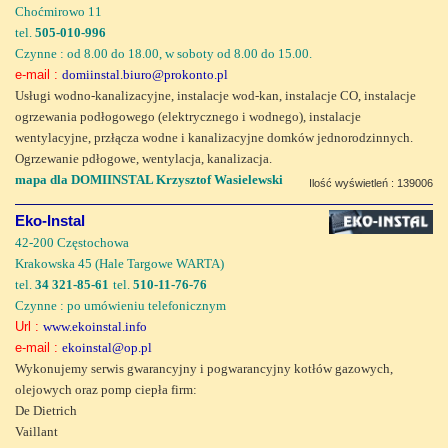
Choćmirowo 11
tel.
505-010-996
Czynne : od 8.00 do 18.00, w soboty od 8.00 do 15.00.
e-mail :
domiinstal.biuro@prokonto.pl
Usługi wodno-kanalizacyjne, instalacje wod-kan, instalacje CO, instalacje
ogrzewania podłogowego (elektrycznego i wodnego), instalacje
wentylacyjne, przłącza wodne i kanalizacyjne domków jednorodzinnych.
Ogrzewanie pdłogowe, wentylacja, kanalizacja.
mapa dla DOMIINSTAL Krzysztof Wasielewski
Ilość wyświetleń : 139006
Eko-Instal
42-200 Częstochowa
Krakowska 45 (Hale Targowe WARTA)
tel.
34 321-85-61
tel.
510-11-76-76
Czynne : po umówieniu telefonicznym
Url :
www.ekoinstal.info
e-mail :
ekoinstal@op.pl
Wykonujemy serwis gwarancyjny i pogwarancyjny kotłów gazowych,
olejowych oraz pomp ciepła firm:
De Dietrich
Vaillant