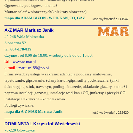
Ogrzewanie podłogowe - montaż
Montaż solarów słonecznych(kolektory słoneczne)
mapa dla ADAM BIZOŃ - WOD-KAN, CO, GAZ.
Ilość wyświetleń : 141547
A-Z MAR Mariusz Janik
42-248 Wola Mokrzeska
Słoneczna 52
tel.
604-178-039
Czynne : od 8.00 do 18.00, w soboty od 9.00 do 15.00.
Url :
www.az-mar.pl
e-mail :
mariusz155@op.pl
Firma świadczy usługi w zakresie: adaptacja poddaszy, malowanie,
tapetowanie, gipsowanie, ściany karton-gips, sufity podwieszane, tynki
dekoracyjne, stiuk, trawertyn, podłogi, boazerie, układanie glazury, montaż i
naprawa instalacji gazowej, instalacje wod-kan i CO, junkersy i piecyki CO.
Instalacje elektryczne - kompleksowo.
Podłogi żywiczne.
mapa dla A-Z MAR Mariusz Janik
Ilość wyświetleń : 232420
DOMIINSTAL Krzysztof Wasielewski
76-220 Główczyce