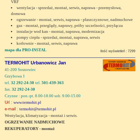
VRF
wentylacja - sprzedaż, montaż, serwis, naprawa - przemysłowa,
domowa
ogrzewanie - montaż, serwis, naprawa - płaszczyznowe, nadmuchowe
gaz - montaż, przeglądy, naprawy, próby szczelności, przyłącza
instalacje wod kan - montaż, naprawa, modernizacja
pompy ciepła - sprzedaż, montaż, naprawa, serwis
kotłownie - montaż, serwis, naprawa
mapa dla PRO-INSTAL
Ilość wyświetleń : 7299
TERMOHIT Urbanowicz Jan
41-200 Sosnowiec
Grzybowa 1
tel.
32 292-24-30
tel.
501-439-363
fax.
32 292-24-30
Czynne : pon.-pt. 8.00-18.00 sob. 9.00-15.00
Url :
www.termohit.pl
e-mail :
termohit@termohit.pl
Wentylacja, klimatyzacja - montaż i serwis.
OGRZEWANIE NADMUCHOWE
REKUPERATORY - montaż