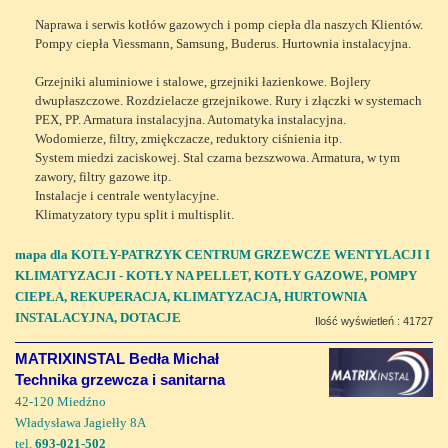
Naprawa i serwis kotłów gazowych i pomp ciepła dla naszych Klientów.
Pompy ciepła Viessmann, Samsung, Buderus. Hurtownia instalacyjna.
Grzejniki aluminiowe i stalowe, grzejniki łazienkowe. Bojlery
dwupłaszczowe. Rozdzielacze grzejnikowe. Rury i złączki w systemach
PEX, PP. Armatura instalacyjna. Automatyka instalacyjna.
Wodomierze, filtry, zmiękczacze, reduktory ciśnienia itp.
System miedzi zaciskowej. Stal czarna bezszwowa. Armatura, w tym
zawory, filtry gazowe itp.
Instalacje i centrale wentylacyjne.
Klimatyzatory typu split i multisplit.
mapa dla KOTŁY-PATRZYK CENTRUM GRZEWCZE WENTYLACJI I
KLIMATYZACJI - KOTŁY NA PELLET, KOTŁY GAZOWE, POMPY
CIEPŁA, REKUPERACJA, KLIMATYZACJA, HURTOWNIA
INSTALACYJNA, DOTACJE
Ilość wyświetleń : 41727
MATRIXINSTAL Bedła Michał
Technika grzewcza i sanitarna
42-120 Miedźno
Władysława Jagiełły 8A
tel.
693-021-502