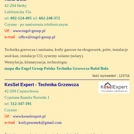
42-284 Herby
Lubliniecka 35a
tel.
692-124-495
tel.
662-248-372
Czynne : po umówieniu telefonicznym.
Url :
www.engel-group.pl
e-mail :
office@engel-group.pl
Technika grzewcza i sanitarna, kotły gazowe na ekogroszek, pelet, instalacje
wod-kan, instalacje CO, systemy solarne (solary).
Wentylacja, klimatyzacja, technologia.
mapa dla Engel Group Polska Technika Grzewcza Rafał Bula
Ilość wyświetleń : 123716
KesSel Expert - Technika Grzewcza
42-209 Częstochowa
Cypriana Kamila Norwida 1
tel.
512-347-591
Czynne :
Url :
www.kesselexpert.pl
e-mail :
kotlyprzemek@gmail.com